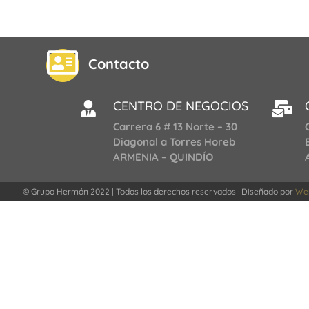

Contacto
CENTRO DE NEGOCIOS


Carrera 6 # 13 Norte – 30
Diagonal a Torres Horeb
ARMENIA – QUINDÍO
© Grupo Hermón 2022 | Todos los derechos reservados · Diseñado por
Web