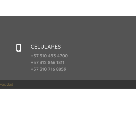
CELULARES

+57 310 493 4700
+57 312 866 1811
+57 310 716 8859
rivacidad