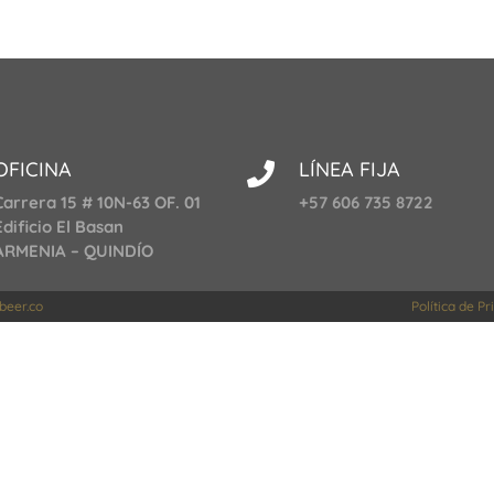
OFICINA
LÍNEA FIJA

Carrera 15 # 10N-63 OF. 01
+57 606 735 8722
Edificio El Basan
ARMENIA – QUINDÍO
eer.co
Política de P