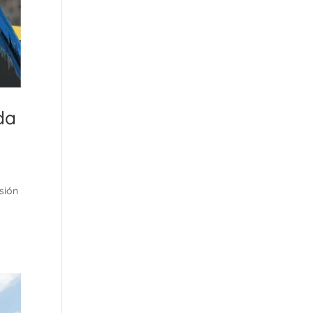
da
sión