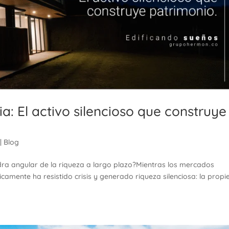
ia: El activo silencioso que construye
|
Blog
edra angular de la riqueza a largo plazo?Mientras los mercados
óricamente ha resistido crisis y generado riqueza silenciosa: la prop