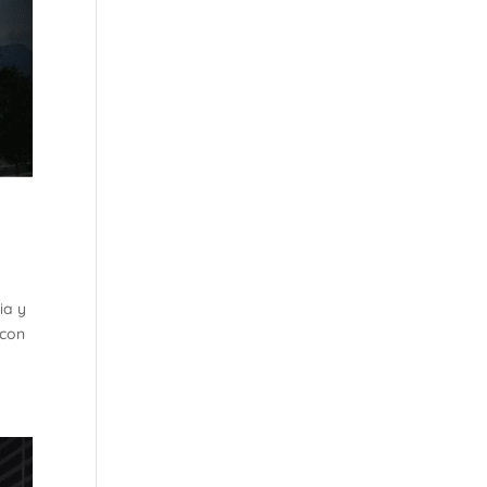
ia y
 con