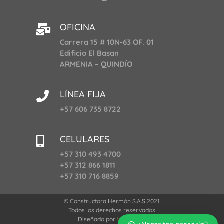
OFICINA

Carrera 15 # 10N-63 OF. 01
Edificio El Basan
ARMENIA – QUINDÍO
LÍNEA FIJA

+57 606 735 8722
CELULARES

+57 310 493 4700
+57 312 866 1811
+57 310 716 8859
© Constructora Hermón S.A.S 2021
Todos los derechos reservados
Diseñado por
Webeer.co